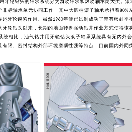
牙轮钻头的轴承系统分为滑动轴承和滚动轴承两大类。滚
个非标轴承单元协同工作，其中大圆柱滚子轴承承担着80%
起牙轮锁紧作用。虽然1960年便已试制成功了带有密封平衡
承牙轮钻头以来，长期的地面转盘驱动钻井作业方式使得该
系统相比，油气钻井用牙轮钻头滚子轴承系统具有无内外
量有限、密封结构外部环境磨砺性强等特点，目前国内外同