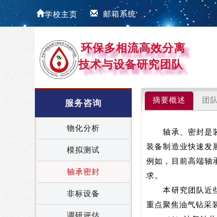
学校主页
邮箱系统
环保多相流高效分离
技术与设备研究团队
摘要概述
团
服务咨询
物化分析
轴承、密封是装备
装备制造业快速发
模拟测试
例如，目前高端轴
轴承密封
求。
本研究团队近些年
非标设备
重点聚焦油气钻采
调研评估