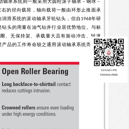
动轴承系统则一般采用大圆柱滚子轴承－钢球－
左右的径向载荷，轴向载荷一般由环形止推面承
润滑系统的滚动轴承牙轮钻头，但自1968年研
类钻头的用量在油气钻井行业居优势地位。与标
套圈、无保持架、承载量大且有振动冲击、转速
类产品的工作寿命较之通用滚动轴承系统而言都
北京石油化工学院
北京石油化工学院
环保多相流分离团队
环保多相流分离团队